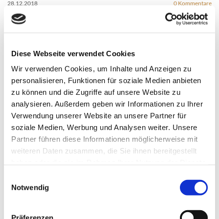
28.12.2018
0
Kommentare
Überschrift 2
„Dieser Text wird in der Übersicht der Pinnwand angezeigt.
Dieser Text wird in der Übersicht der Pinnwand angezeigt.
Diese Webseite verwendet Cookies
Dieser Text wird in der Übersicht der Pinnwand angezeigt.
Wir verwenden Cookies, um Inhalte und Anzeigen zu
Dieser Text wird in der Übersicht der Pinnwand angezeigt.“
personalisieren, Funktionen für soziale Medien anbieten
„Wenn der Leser auf der Übersicht der Beiträge auf "Mehr lesen"
zu können und die Zugriffe auf unsere Website zu
klickt, gelangt er zur Detailseite des Pinnwand-Beitrags.
analysieren. Außerdem geben wir Informationen zu Ihrer
Hier ist der vollständige Inhalt des Beitrags zu sehen.“
Verwendung unserer Website an unsere Partner für
soziale Medien, Werbung und Analysen weiter. Unsere
0
Feed
Partner führen diese Informationen möglicherweise mit
weiteren Daten zusammen, die Sie ihnen bereitgestellt
haben oder die sie im Rahmen Ihrer Nutzung der Dienste
gesammelt haben.
Einwilligungsauswahl
Einen Kommentar hinterlassen
Notwendig
Name
Präferenzen