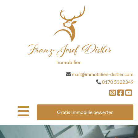
mail@immobilien-distler.com

0170 5322349




Gratis Immobilie bewerten